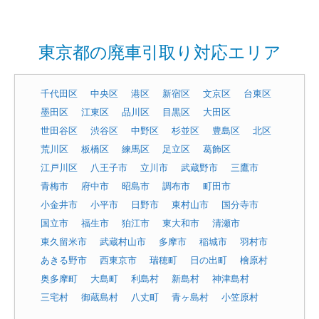
東京都の廃車引取り対応エリア
千代田区
中央区
港区
新宿区
文京区
台東区
墨田区
江東区
品川区
目黒区
大田区
世田谷区
渋谷区
中野区
杉並区
豊島区
北区
荒川区
板橋区
練馬区
足立区
葛飾区
江戸川区
八王子市
立川市
武蔵野市
三鷹市
青梅市
府中市
昭島市
調布市
町田市
小金井市
小平市
日野市
東村山市
国分寺市
国立市
福生市
狛江市
東大和市
清瀬市
東久留米市
武蔵村山市
多摩市
稲城市
羽村市
あきる野市
西東京市
瑞穂町
日の出町
檜原村
奥多摩町
大島町
利島村
新島村
神津島村
三宅村
御蔵島村
八丈町
青ヶ島村
小笠原村