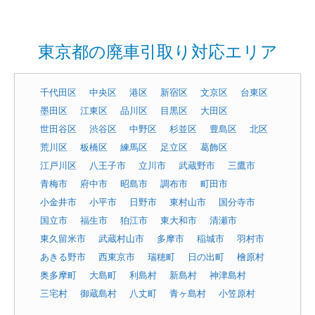
東京都の廃車引取り対応エリア
千代田区
中央区
港区
新宿区
文京区
台東区
墨田区
江東区
品川区
目黒区
大田区
世田谷区
渋谷区
中野区
杉並区
豊島区
北区
荒川区
板橋区
練馬区
足立区
葛飾区
江戸川区
八王子市
立川市
武蔵野市
三鷹市
青梅市
府中市
昭島市
調布市
町田市
小金井市
小平市
日野市
東村山市
国分寺市
国立市
福生市
狛江市
東大和市
清瀬市
東久留米市
武蔵村山市
多摩市
稲城市
羽村市
あきる野市
西東京市
瑞穂町
日の出町
檜原村
奥多摩町
大島町
利島村
新島村
神津島村
三宅村
御蔵島村
八丈町
青ヶ島村
小笠原村