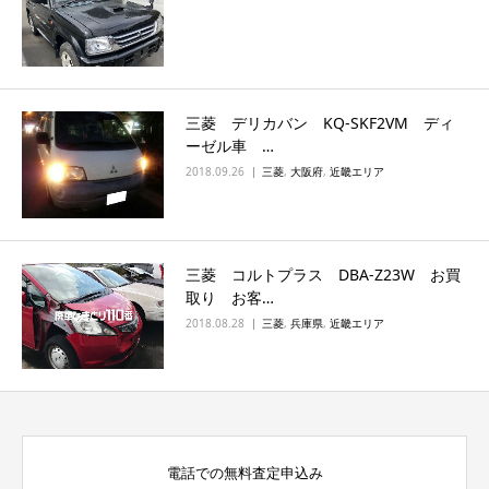
三菱 デリカバン KQ-SKF2VM ディ
ーゼル車 …
2018.09.26
三菱
,
大阪府
,
近畿エリア
三菱 コルトプラス DBA-Z23W お買
取り お客…
2018.08.28
三菱
,
兵庫県
,
近畿エリア
電話での無料査定申込み