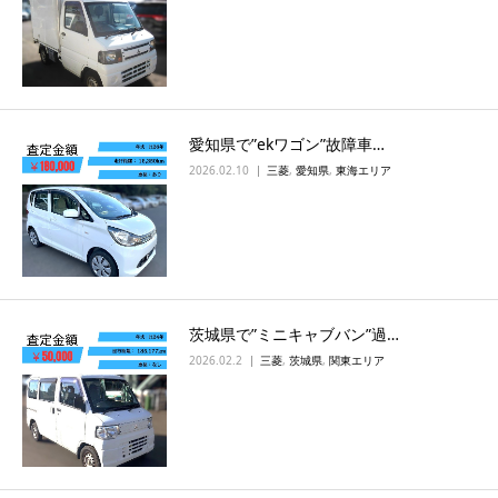
愛知県で”ekワゴン”故障車…
2026.02.10
三菱
,
愛知県
,
東海エリア
茨城県で”ミニキャブバン”過…
2026.02.2
三菱
,
茨城県
,
関東エリア