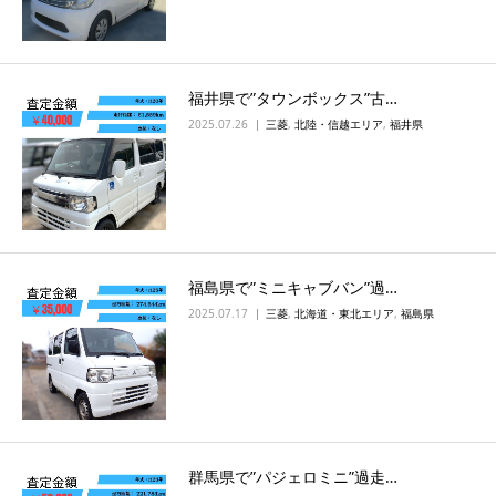
福井県で”タウンボックス”古…
2025.07.26
三菱
,
北陸・信越エリア
,
福井県
福島県で”ミニキャブバン”過…
2025.07.17
三菱
,
北海道・東北エリア
,
福島県
群馬県で”パジェロミニ”過走…