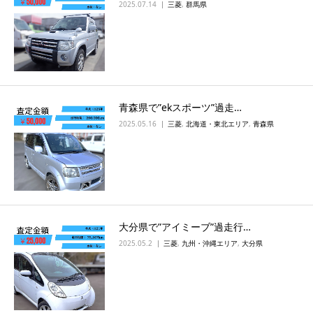
2025.07.14
三菱
,
群馬県
青森県で”ekスポーツ”過走…
2025.05.16
三菱
,
北海道・東北エリア
,
青森県
大分県で”アイミーブ”過走行…
2025.05.2
三菱
,
九州・沖縄エリア
,
大分県