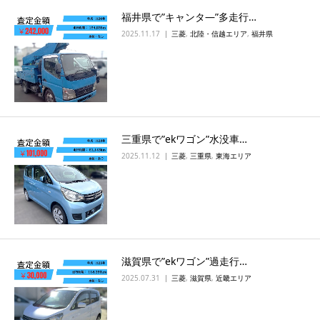
福井県で”キャンタ―”多走行…
2025.11.17
三菱
,
北陸・信越エリア
,
福井県
三重県で”ekワゴン”水没車…
2025.11.12
三菱
,
三重県
,
東海エリア
滋賀県で”ekワゴン”過走行…
2025.07.31
三菱
,
滋賀県
,
近畿エリア