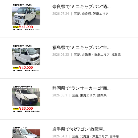
奈良県で”ミニキャブバン”過…
2026.07.24
三菱
,
奈良県
,
近畿エリア
福島県で”ミニキャブバン”年…
2026.06.23
三菱
,
北海道・東北エリア
,
福島県
静岡県で”ランサーカーゴ”商…
2026.05.1
三菱
,
東海エリア
,
静岡県
岩手県で”ekワゴン”故障車…
2026.04.3
三菱
,
北海道・東北エリア
,
岩手県