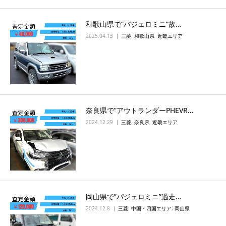
和歌山県で”パジェロミニ”故…
2025.04.13
三菱
,
和歌山県
,
近畿エリア
奈良県で”アウトランダーPHEVR…
2024.12.29
三菱
,
奈良県
,
近畿エリア
岡山県で”パジェロミニ”過走…
2024.12.8
三菱
,
中国・四国エリア
,
岡山県