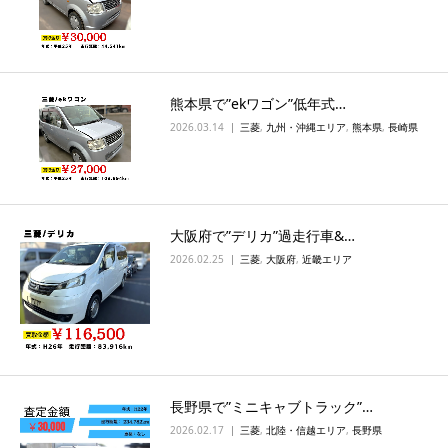
熊本県で”ekワゴン”低年式…
2026.03.14
三菱
,
九州・沖縄エリア
,
熊本県
,
長崎県
大阪府で”デリカ”過走行車&…
2026.02.25
三菱
,
大阪府
,
近畿エリア
長野県で”ミニキャブトラック”…
2026.02.17
三菱
,
北陸・信越エリア
,
長野県