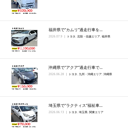
福井県で”カムリ”過走行車を…
2026.07.9
トヨタ
,
北陸・信越エリア
,
福井県
沖縄県で”アクア”過走行車で…
2026.06.28
トヨタ
,
九州・沖縄エリア
,
沖縄県
埼玉県で”ラクティス”福祉車…
2026.06.13
トヨタ
,
埼玉県
,
関東エリア