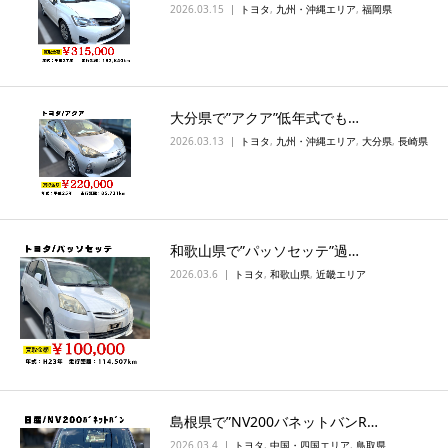
2026.03.15
トヨタ
,
九州・沖縄エリア
,
福岡県
大分県で”アクア”低年式でも…
2026.03.13
トヨタ
,
九州・沖縄エリア
,
大分県
,
長崎県
和歌山県で”パッソセッテ”過…
2026.03.6
トヨタ
,
和歌山県
,
近畿エリア
島根県で”NV200バネットバンR…
2026.03.4
トヨタ
,
中国・四国エリア
,
鳥取県