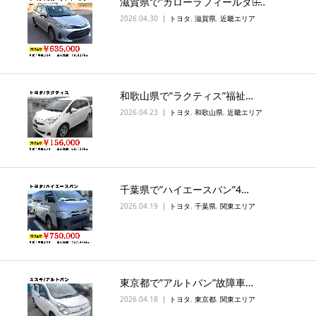
滋賀県で”カローラフィールダー̶…
2026.04.30
トヨタ
,
滋賀県
,
近畿エリア
和歌山県で”ラクティス”福祉…
2026.04.23
トヨタ
,
和歌山県
,
近畿エリア
千葉県で”ハイエースバン”4…
2026.04.19
トヨタ
,
千葉県
,
関東エリア
東京都で”アルトバン”故障車…
2026.04.18
トヨタ
,
東京都
,
関東エリア