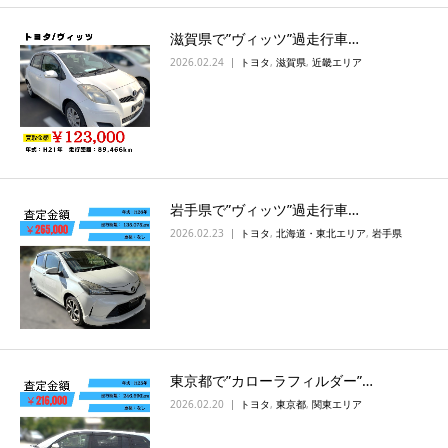
滋賀県で”ヴィッツ”過走行車…
2026.02.24
トヨタ
,
滋賀県
,
近畿エリア
岩手県で”ヴィッツ”過走行車…
2026.02.23
トヨタ
,
北海道・東北エリア
,
岩手県
東京都で”カローラフィルダー”…
2026.02.20
トヨタ
,
東京都
,
関東エリア