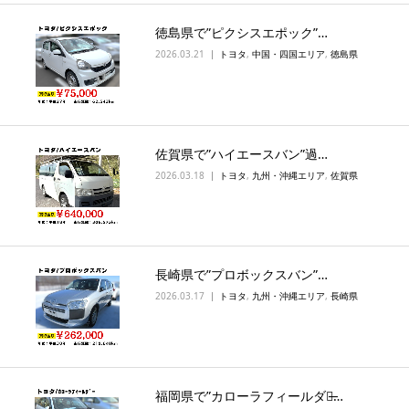
徳島県で”ピクシスエポック”…
2026.03.21
トヨタ
,
中国・四国エリア
,
徳島県
佐賀県で”ハイエースバン”過…
2026.03.18
トヨタ
,
九州・沖縄エリア
,
佐賀県
長崎県で”プロボックスバン”…
2026.03.17
トヨタ
,
九州・沖縄エリア
,
長崎県
福岡県で”カローラフィールダー̶…