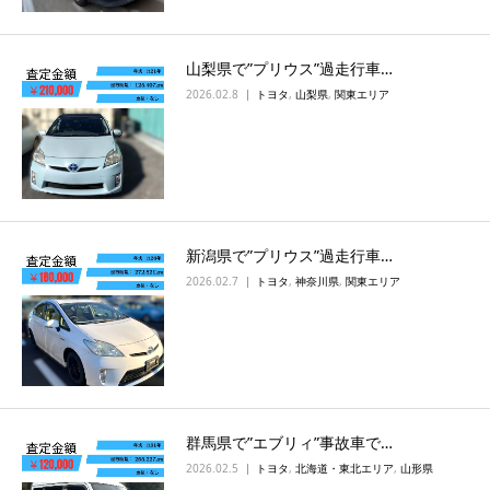
山梨県で”プリウス”過走行車…
2026.02.8
トヨタ
,
山梨県
,
関東エリア
新潟県で”プリウス”過走行車…
2026.02.7
トヨタ
,
神奈川県
,
関東エリア
群馬県で”エブリィ”事故車で…
2026.02.5
トヨタ
,
北海道・東北エリア
,
山形県