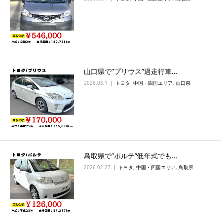
山口県で”プリウス”過走行車…
2026.03.1
トヨタ
,
中国・四国エリア
,
山口県
鳥取県で”ポルテ”低年式でも…
2026.02.27
トヨタ
,
中国・四国エリア
,
鳥取県