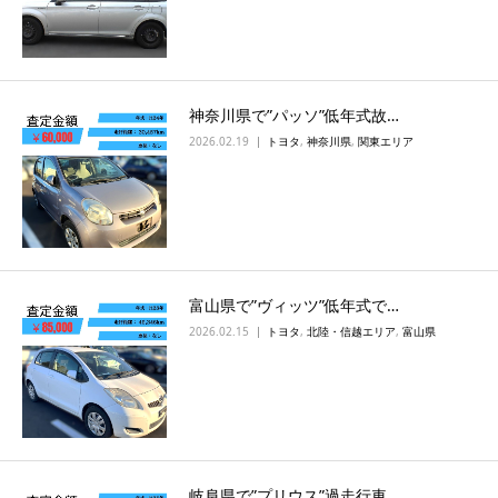
神奈川県で”パッソ”低年式故…
2026.02.19
トヨタ
,
神奈川県
,
関東エリア
富山県で”ヴィッツ”低年式で…
2026.02.15
トヨタ
,
北陸・信越エリア
,
富山県
岐阜県で”プリウス”過走行車…