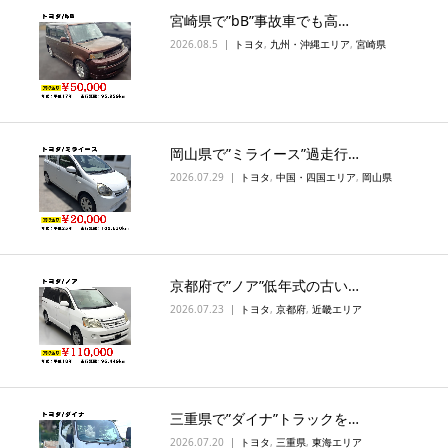
宮崎県で”bB”事故車でも高…
2026.08.5
トヨタ
,
九州・沖縄エリア
,
宮崎県
岡山県で”ミライース”過走行…
2026.07.29
トヨタ
,
中国・四国エリア
,
岡山県
京都府で”ノア”低年式の古い…
2026.07.23
トヨタ
,
京都府
,
近畿エリア
三重県で”ダイナ”トラックを…
2026.07.20
トヨタ
,
三重県
,
東海エリア