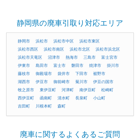
静岡県の廃車引取り対応エリア
静岡市
浜松市
浜松市中区
浜松市東区
浜松市西区
浜松市南区
浜松市北区
浜松市浜北区
浜松市天竜区
沼津市
熱海市
三島市
富士宮市
伊東市
島田市
富士市
磐田市
焼津市
掛川市
藤枝市
御殿場市
袋井市
下田市
裾野市
湖西市
伊豆市
御前崎市
菊川市
伊豆の国市
牧之原市
東伊豆町
河津町
南伊豆町
松崎町
西伊豆町
函南町
清水町
長泉町
小山町
吉田町
川根本町
森町
廃車に関するよくあるご質問