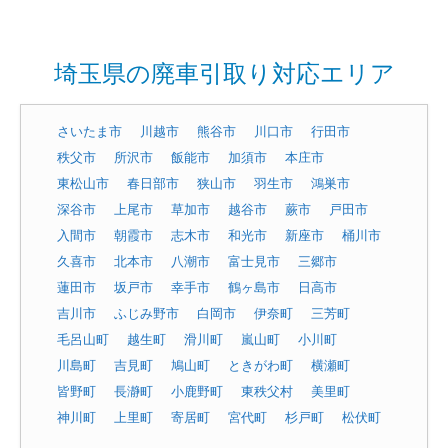
埼玉県の廃車引取り対応エリア
さいたま市
川越市
熊谷市
川口市
行田市
秩父市
所沢市
飯能市
加須市
本庄市
東松山市
春日部市
狭山市
羽生市
鴻巣市
深谷市
上尾市
草加市
越谷市
蕨市
戸田市
入間市
朝霞市
志木市
和光市
新座市
桶川市
久喜市
北本市
八潮市
富士見市
三郷市
蓮田市
坂戸市
幸手市
鶴ヶ島市
日高市
吉川市
ふじみ野市
白岡市
伊奈町
三芳町
毛呂山町
越生町
滑川町
嵐山町
小川町
川島町
吉見町
鳩山町
ときがわ町
横瀬町
皆野町
長瀞町
小鹿野町
東秩父村
美里町
神川町
上里町
寄居町
宮代町
杉戸町
松伏町