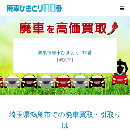
廃車･事故車の買取
プレゼントキャンペーン
鴻巣市廃車ひきとり110番
無料査定
【鴻巣市】
お役立ち情報
お知らせ
会社概要
埼玉県鴻巣市での廃車買取・引取り
は
お問い合わせ