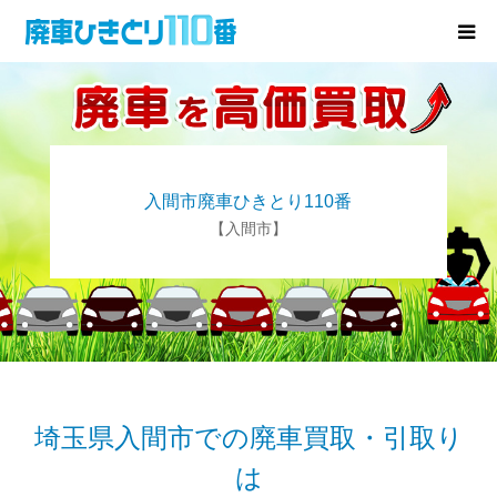
廃車･事故車の買取
プレゼントキャンペーン
入間市廃車ひきとり110番
無料査定
【入間市】
お役立ち情報
お知らせ
会社概要
埼玉県入間市での廃車買取・引取り
は
お問い合わせ