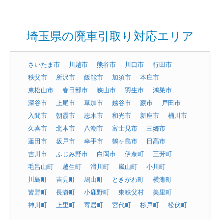
埼玉県の廃車引取り対応エリア
さいたま市
川越市
熊谷市
川口市
行田市
秩父市
所沢市
飯能市
加須市
本庄市
東松山市
春日部市
狭山市
羽生市
鴻巣市
深谷市
上尾市
草加市
越谷市
蕨市
戸田市
入間市
朝霞市
志木市
和光市
新座市
桶川市
久喜市
北本市
八潮市
富士見市
三郷市
蓮田市
坂戸市
幸手市
鶴ヶ島市
日高市
吉川市
ふじみ野市
白岡市
伊奈町
三芳町
毛呂山町
越生町
滑川町
嵐山町
小川町
川島町
吉見町
鳩山町
ときがわ町
横瀬町
皆野町
長瀞町
小鹿野町
東秩父村
美里町
神川町
上里町
寄居町
宮代町
杉戸町
松伏町