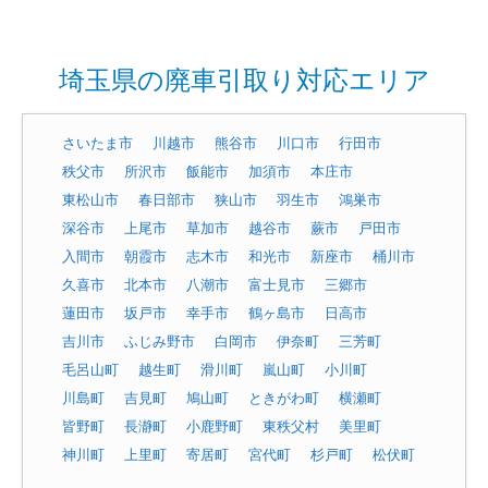
埼玉県の廃車引取り対応エリア
さいたま市
川越市
熊谷市
川口市
行田市
秩父市
所沢市
飯能市
加須市
本庄市
東松山市
春日部市
狭山市
羽生市
鴻巣市
深谷市
上尾市
草加市
越谷市
蕨市
戸田市
入間市
朝霞市
志木市
和光市
新座市
桶川市
久喜市
北本市
八潮市
富士見市
三郷市
蓮田市
坂戸市
幸手市
鶴ヶ島市
日高市
吉川市
ふじみ野市
白岡市
伊奈町
三芳町
毛呂山町
越生町
滑川町
嵐山町
小川町
川島町
吉見町
鳩山町
ときがわ町
横瀬町
皆野町
長瀞町
小鹿野町
東秩父村
美里町
神川町
上里町
寄居町
宮代町
杉戸町
松伏町