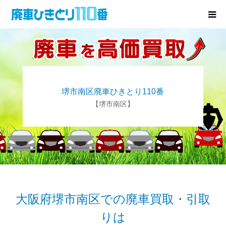
廃車･事故車の買取
プレゼントキャンペーン
堺市南区廃車ひきとり110番
無料査定
【堺市南区】
お役立ち情報
お知らせ
会社概要
大阪府堺市南区での廃車買取・引取
りは
お問い合わせ