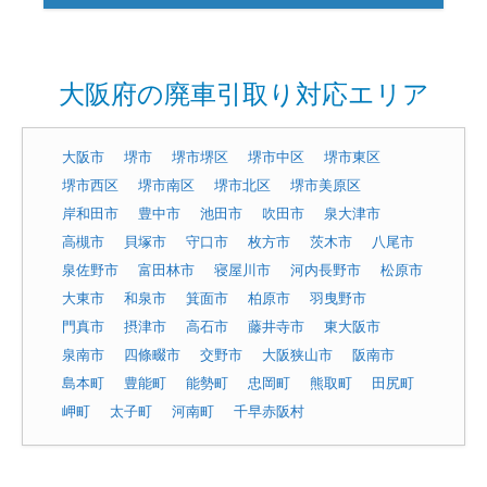
大阪府の廃車引取り対応エリア
大阪市
堺市
堺市堺区
堺市中区
堺市東区
堺市西区
堺市南区
堺市北区
堺市美原区
岸和田市
豊中市
池田市
吹田市
泉大津市
高槻市
貝塚市
守口市
枚方市
茨木市
八尾市
泉佐野市
富田林市
寝屋川市
河内長野市
松原市
大東市
和泉市
箕面市
柏原市
羽曳野市
門真市
摂津市
高石市
藤井寺市
東大阪市
泉南市
四條畷市
交野市
大阪狭山市
阪南市
島本町
豊能町
能勢町
忠岡町
熊取町
田尻町
岬町
太子町
河南町
千早赤阪村