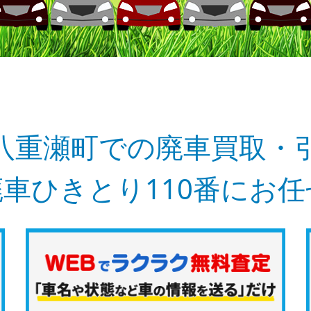
八重瀬町での廃車買取・
車ひきとり110番にお