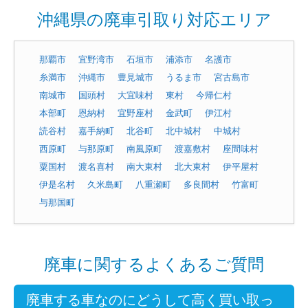
沖縄県の廃車引取り対応エリア
那覇市
宜野湾市
石垣市
浦添市
名護市
糸満市
沖縄市
豊見城市
うるま市
宮古島市
南城市
国頭村
大宜味村
東村
今帰仁村
本部町
恩納村
宜野座村
金武町
伊江村
読谷村
嘉手納町
北谷町
北中城村
中城村
西原町
与那原町
南風原町
渡嘉敷村
座間味村
粟国村
渡名喜村
南大東村
北大東村
伊平屋村
伊是名村
久米島町
八重瀬町
多良間村
竹富町
与那国町
廃車に関するよくあるご質問
廃車する車なのにどうして高く買い取っ