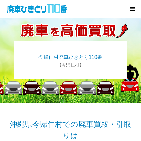
廃車･事故車の買取
プレゼントキャンペーン
今帰仁村廃車ひきとり110番
無料査定
【今帰仁村】
お役立ち情報
お知らせ
会社概要
沖縄県今帰仁村での廃車買取・引取
りは
お問い合わせ