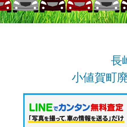
長
小値賀町廃