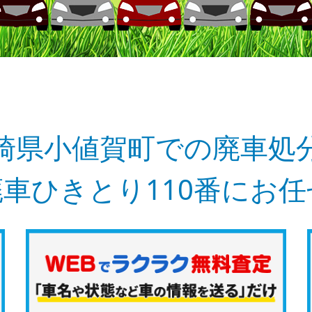
崎県小値賀町での廃車処
車ひきとり110番にお