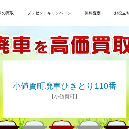
車の買取
プレゼントキャンペーン
無料査定
お役立
小値賀町廃車ひきとり110番
【小値賀町】