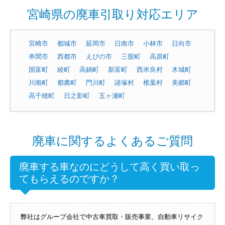
宮崎県の廃車引取り対応エリア
宮崎市
都城市
延岡市
日南市
小林市
日向市
串間市
西都市
えびの市
三股町
高原町
国富町
綾町
高鍋町
新富町
西米良村
木城町
川南町
都農町
門川町
諸塚村
椎葉村
美郷町
高千穂町
日之影町
五ヶ瀬町
廃車に関するよくあるご質問
廃車する車なのにどうして高く買い取っ
てもらえるのですか？
弊社はグループ会社で中古車買取・販売事業、自動車リサイク