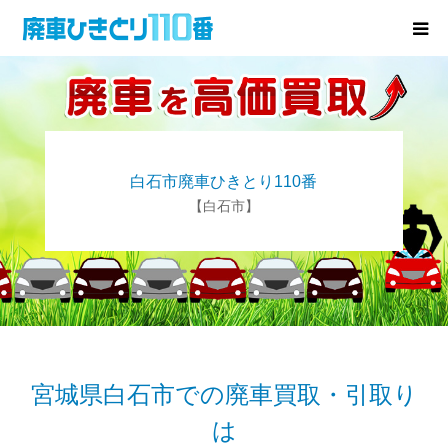
廃車･事故車の買取
プレゼントキャンペーン
白石市廃車ひきとり110番
無料査定
【白石市】
お役立ち情報
お知らせ
会社概要
宮城県白石市での廃車買取・引取り
は
お問い合わせ