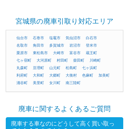
宮城県の廃車引取り対応エリア
仙台市
石巻市
塩竈市
気仙沼市
白石市
名取市
角田市
多賀城市
岩沼市
登米市
栗原市
東松島市
大崎市
富谷市
蔵王町
七ヶ宿町
大河原町
村田町
柴田町
川崎町
丸森町
亘理町
山元町
松島町
七ヶ浜町
利府町
大和町
大郷町
大衡村
色麻町
加美町
涌谷町
美里町
女川町
南三陸町
廃車に関するよくあるご質問
廃車する車なのにどうして高く買い取っ