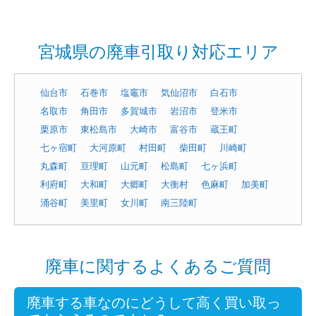
宮城県の廃車引取り対応エリア
仙台市
石巻市
塩竈市
気仙沼市
白石市
名取市
角田市
多賀城市
岩沼市
登米市
栗原市
東松島市
大崎市
富谷市
蔵王町
七ヶ宿町
大河原町
村田町
柴田町
川崎町
丸森町
亘理町
山元町
松島町
七ヶ浜町
利府町
大和町
大郷町
大衡村
色麻町
加美町
涌谷町
美里町
女川町
南三陸町
廃車に関するよくあるご質問
廃車する車なのにどうして高く買い取っ