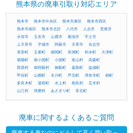
熊本県の廃車引取り対応エリア
熊本市
熊本市中央区
熊本市東区
熊本市西区
熊本市南区
熊本市北区
八代市
人吉市
荒尾市
水俣市
玉名市
山鹿市
菊池市
宇土市
上天草市
宇城市
阿蘇市
天草市
合志市
美里町
玉東町
南関町
長洲町
和水町
大津町
菊陽町
南小国町
小国町
産山村
高森町
西原村
南阿蘇村
御船町
嘉島町
益城町
甲佐町
山都町
氷川町
芦北町
津奈木町
錦町
多良木町
湯前町
水上村
相良村
五木村
山江村
球磨村
あさぎり町
苓北町
廃車に関するよくあるご質問
廃車する車なのにどうして高く買い取っ