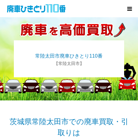
廃車･事故車の買取
プレゼントキャンペーン
常陸太田市廃車ひきとり110番
無料査定
【常陸太田市】
お役立ち情報
お知らせ
会社概要
茨城県常陸太田市での廃車買取・引
取りは
お問い合わせ