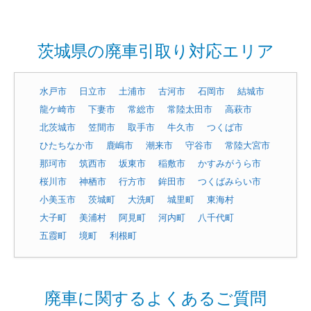
茨城県の廃車引取り対応エリア
水戸市
日立市
土浦市
古河市
石岡市
結城市
龍ケ崎市
下妻市
常総市
常陸太田市
高萩市
北茨城市
笠間市
取手市
牛久市
つくば市
ひたちなか市
鹿嶋市
潮来市
守谷市
常陸大宮市
那珂市
筑西市
坂東市
稲敷市
かすみがうら市
桜川市
神栖市
行方市
鉾田市
つくばみらい市
小美玉市
茨城町
大洗町
城里町
東海村
大子町
美浦村
阿見町
河内町
八千代町
五霞町
境町
利根町
廃車に関するよくあるご質問