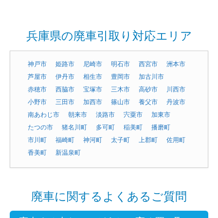
兵庫県の廃車引取り対応エリア
神戸市
姫路市
尼崎市
明石市
西宮市
洲本市
芦屋市
伊丹市
相生市
豊岡市
加古川市
赤穂市
西脇市
宝塚市
三木市
高砂市
川西市
小野市
三田市
加西市
篠山市
養父市
丹波市
南あわじ市
朝来市
淡路市
宍粟市
加東市
たつの市
猪名川町
多可町
稲美町
播磨町
市川町
福崎町
神河町
太子町
上郡町
佐用町
香美町
新温泉町
廃車に関するよくあるご質問