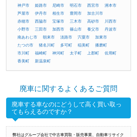
神戸市
姫路市
尼崎市
明石市
西宮市
洲本市
芦屋市
伊丹市
相生市
豊岡市
加古川市
赤穂市
西脇市
宝塚市
三木市
高砂市
川西市
小野市
三田市
加西市
篠山市
養父市
丹波市
南あわじ市
朝来市
淡路市
宍粟市
加東市
たつの市
猪名川町
多可町
稲美町
播磨町
市川町
福崎町
神河町
太子町
上郡町
佐用町
香美町
新温泉町
廃車に関するよくあるご質問
廃車する車なのにどうして高く買い取っ
てもらえるのですか？
弊社はグループ会社で中古車買取・販売事業、自動車リサイク