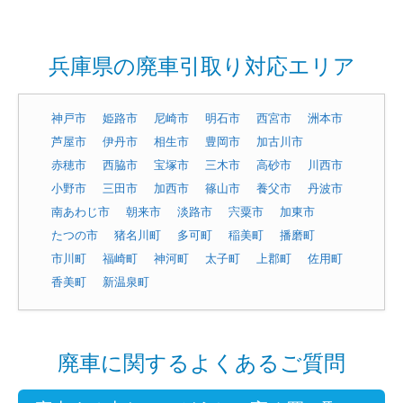
兵庫県の廃車引取り対応エリア
神戸市
姫路市
尼崎市
明石市
西宮市
洲本市
芦屋市
伊丹市
相生市
豊岡市
加古川市
赤穂市
西脇市
宝塚市
三木市
高砂市
川西市
小野市
三田市
加西市
篠山市
養父市
丹波市
南あわじ市
朝来市
淡路市
宍粟市
加東市
たつの市
猪名川町
多可町
稲美町
播磨町
市川町
福崎町
神河町
太子町
上郡町
佐用町
香美町
新温泉町
廃車に関するよくあるご質問