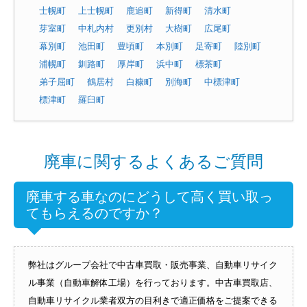
士幌町
上士幌町
鹿追町
新得町
清水町
芽室町
中札内村
更別村
大樹町
広尾町
幕別町
池田町
豊頃町
本別町
足寄町
陸別町
浦幌町
釧路町
厚岸町
浜中町
標茶町
弟子屈町
鶴居村
白糠町
別海町
中標津町
標津町
羅臼町
廃車に関するよくあるご質問
廃車する車なのにどうして高く買い取っ
てもらえるのですか？
弊社はグループ会社で中古車買取・販売事業、自動車リサイク
ル事業（自動車解体工場）を行っております。中古車買取店、
自動車リサイクル業者双方の目利きで適正価格をご提案できる