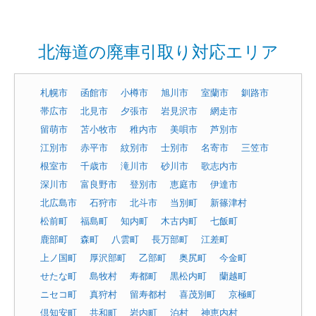
北海道の廃車引取り対応エリア
札幌市
函館市
小樽市
旭川市
室蘭市
釧路市
帯広市
北見市
夕張市
岩見沢市
網走市
留萌市
苫小牧市
稚内市
美唄市
芦別市
江別市
赤平市
紋別市
士別市
名寄市
三笠市
根室市
千歳市
滝川市
砂川市
歌志内市
深川市
富良野市
登別市
恵庭市
伊達市
北広島市
石狩市
北斗市
当別町
新篠津村
松前町
福島町
知内町
木古内町
七飯町
鹿部町
森町
八雲町
長万部町
江差町
上ノ国町
厚沢部町
乙部町
奥尻町
今金町
せたな町
島牧村
寿都町
黒松内町
蘭越町
ニセコ町
真狩村
留寿都村
喜茂別町
京極町
倶知安町
共和町
岩内町
泊村
神恵内村