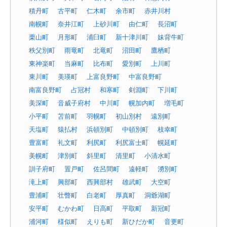
積丹町
古平町
仁木町
余市町
赤井川村
南幌町
奈井江町
上砂川町
由仁町
長沼町
栗山町
月形町
浦臼町
新十津川町
妹背牛町
秩父別町
雨竜町
北竜町
沼田町
鷹栖町
東神楽町
当麻町
比布町
愛別町
上川町
東川町
美瑛町
上富良野町
中富良野町
南富良野町
占冠村
和寒町
剣淵町
下川町
美深町
音威子府村
中川町
幌加内町
増毛町
小平町
苫前町
羽幌町
初山別村
遠別町
天塩町
猿払村
浜頓別町
中頓別町
枝幸町
豊富町
礼文町
利尻町
利尻富士町
幌延町
美幌町
津別町
斜里町
清里町
小清水町
訓子府町
置戸町
佐呂間町
遠軽町
湧別町
滝上町
興部町
西興部村
雄武町
大空町
豊浦町
壮瞥町
白老町
厚真町
洞爺湖町
安平町
むかわ町
日高町
平取町
新冠町
浦河町
様似町
えりも町
新ひだか町
音更町