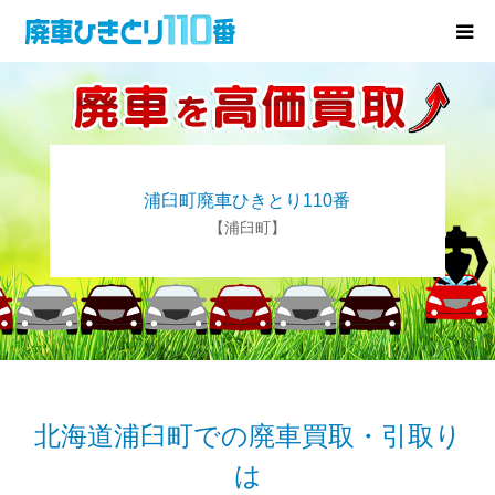
廃車･事故車の買取
プレゼントキャンペーン
浦臼町廃車ひきとり110番
無料査定
【浦臼町】
お役立ち情報
お知らせ
会社概要
北海道浦臼町での廃車買取・引取り
は
お問い合わせ