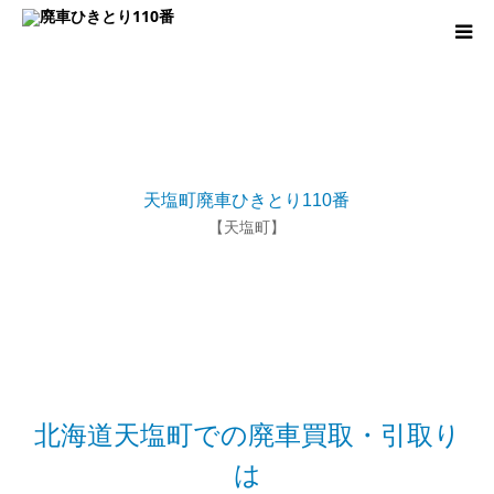
廃車･事故車の買取
プレゼントキャンペーン
天塩町廃車ひきとり110番
無料査定
【天塩町】
お役立ち情報
お知らせ
会社概要
北海道天塩町での廃車買取・引取り
は
お問い合わせ