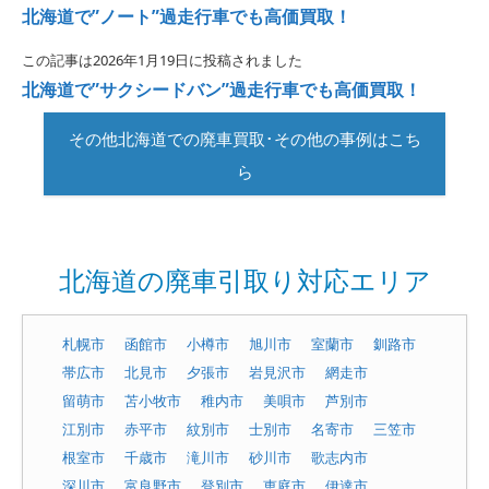
北海道で”ノート”過走行車でも高価買取！
この記事は2026年1月19日に投稿されました
北海道で”サクシードバン”過走行車でも高価買取！
その他北海道での廃車買取･その他の事例はこち
ら
北海道の廃車引取り対応エリア
札幌市
函館市
小樽市
旭川市
室蘭市
釧路市
帯広市
北見市
夕張市
岩見沢市
網走市
留萌市
苫小牧市
稚内市
美唄市
芦別市
江別市
赤平市
紋別市
士別市
名寄市
三笠市
根室市
千歳市
滝川市
砂川市
歌志内市
深川市
富良野市
登別市
恵庭市
伊達市