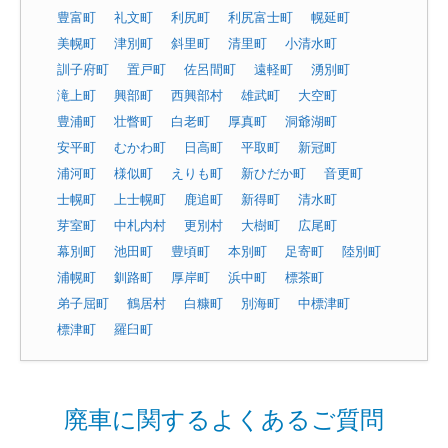
豊富町
礼文町
利尻町
利尻富士町
幌延町
美幌町
津別町
斜里町
清里町
小清水町
訓子府町
置戸町
佐呂間町
遠軽町
湧別町
滝上町
興部町
西興部村
雄武町
大空町
豊浦町
壮瞥町
白老町
厚真町
洞爺湖町
安平町
むかわ町
日高町
平取町
新冠町
浦河町
様似町
えりも町
新ひだか町
音更町
士幌町
上士幌町
鹿追町
新得町
清水町
芽室町
中札内村
更別村
大樹町
広尾町
幕別町
池田町
豊頃町
本別町
足寄町
陸別町
浦幌町
釧路町
厚岸町
浜中町
標茶町
弟子屈町
鶴居村
白糠町
別海町
中標津町
標津町
羅臼町
廃車に関するよくあるご質問