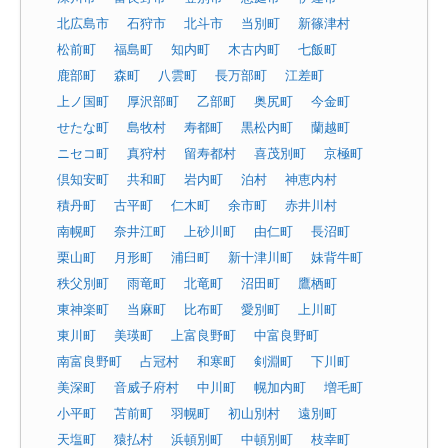
北広島市
石狩市
北斗市
当別町
新篠津村
松前町
福島町
知内町
木古内町
七飯町
鹿部町
森町
八雲町
長万部町
江差町
上ノ国町
厚沢部町
乙部町
奥尻町
今金町
せたな町
島牧村
寿都町
黒松内町
蘭越町
ニセコ町
真狩村
留寿都村
喜茂別町
京極町
倶知安町
共和町
岩内町
泊村
神恵内村
積丹町
古平町
仁木町
余市町
赤井川村
南幌町
奈井江町
上砂川町
由仁町
長沼町
栗山町
月形町
浦臼町
新十津川町
妹背牛町
秩父別町
雨竜町
北竜町
沼田町
鷹栖町
東神楽町
当麻町
比布町
愛別町
上川町
東川町
美瑛町
上富良野町
中富良野町
南富良野町
占冠村
和寒町
剣淵町
下川町
美深町
音威子府村
中川町
幌加内町
増毛町
小平町
苫前町
羽幌町
初山別村
遠別町
天塩町
猿払村
浜頓別町
中頓別町
枝幸町