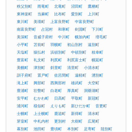
秩父別町
雨竜町
北竜町
沼田町
鷹栖町
東神楽町
当麻町
比布町
愛別町
上川町
東川町
美瑛町
上富良野町
中富良野町
南富良野町
占冠村
和寒町
剣淵町
下川町
美深町
音威子府村
中川町
幌加内町
増毛町
小平町
苫前町
羽幌町
初山別村
遠別町
天塩町
猿払村
浜頓別町
中頓別町
枝幸町
豊富町
礼文町
利尻町
利尻富士町
幌延町
美幌町
津別町
斜里町
清里町
小清水町
訓子府町
置戸町
佐呂間町
遠軽町
湧別町
滝上町
興部町
西興部村
雄武町
大空町
豊浦町
壮瞥町
白老町
厚真町
洞爺湖町
安平町
むかわ町
日高町
平取町
新冠町
浦河町
様似町
えりも町
新ひだか町
音更町
士幌町
上士幌町
鹿追町
新得町
清水町
芽室町
中札内村
更別村
大樹町
広尾町
幕別町
池田町
豊頃町
本別町
足寄町
陸別町