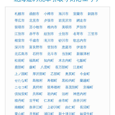
札幌市
函館市
小樽市
旭川市
室蘭市
釧路市
帯広市
北見市
夕張市
岩見沢市
網走市
留萌市
苫小牧市
稚内市
美唄市
芦別市
江別市
赤平市
紋別市
士別市
名寄市
三笠市
根室市
千歳市
滝川市
砂川市
歌志内市
深川市
富良野市
登別市
恵庭市
伊達市
北広島市
石狩市
北斗市
当別町
新篠津村
松前町
福島町
知内町
木古内町
七飯町
鹿部町
森町
八雲町
長万部町
江差町
上ノ国町
厚沢部町
乙部町
奥尻町
今金町
せたな町
島牧村
寿都町
黒松内町
蘭越町
ニセコ町
真狩村
留寿都村
喜茂別町
京極町
倶知安町
共和町
岩内町
泊村
神恵内村
積丹町
古平町
仁木町
余市町
赤井川村
南幌町
奈井江町
上砂川町
由仁町
長沼町
栗山町
月形町
浦臼町
新十津川町
妹背牛町