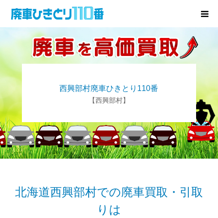
廃車･事故車の買取
プレゼントキャンペーン
西興部村廃車ひきとり110番
無料査定
【西興部村】
お役立ち情報
お知らせ
会社概要
北海道西興部村での廃車買取・引取
りは
お問い合わせ