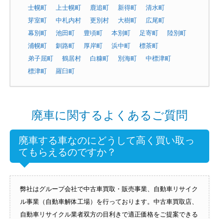
士幌町
上士幌町
鹿追町
新得町
清水町
芽室町
中札内村
更別村
大樹町
広尾町
幕別町
池田町
豊頃町
本別町
足寄町
陸別町
浦幌町
釧路町
厚岸町
浜中町
標茶町
弟子屈町
鶴居村
白糠町
別海町
中標津町
標津町
羅臼町
廃車に関するよくあるご質問
廃車する車なのにどうして高く買い取っ
てもらえるのですか？
弊社はグループ会社で中古車買取・販売事業、自動車リサイク
ル事業（自動車解体工場）を行っております。中古車買取店、
自動車リサイクル業者双方の目利きで適正価格をご提案できる