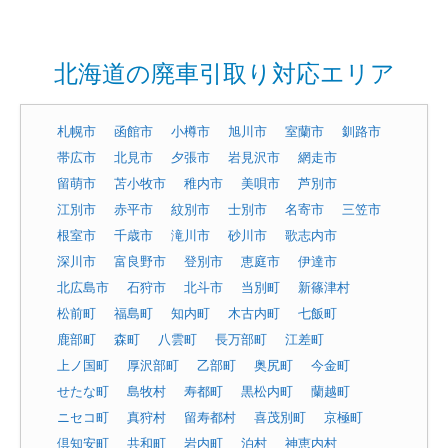
北海道の廃車引取り対応エリア
札幌市
函館市
小樽市
旭川市
室蘭市
釧路市
帯広市
北見市
夕張市
岩見沢市
網走市
留萌市
苫小牧市
稚内市
美唄市
芦別市
江別市
赤平市
紋別市
士別市
名寄市
三笠市
根室市
千歳市
滝川市
砂川市
歌志内市
深川市
富良野市
登別市
恵庭市
伊達市
北広島市
石狩市
北斗市
当別町
新篠津村
松前町
福島町
知内町
木古内町
七飯町
鹿部町
森町
八雲町
長万部町
江差町
上ノ国町
厚沢部町
乙部町
奥尻町
今金町
せたな町
島牧村
寿都町
黒松内町
蘭越町
ニセコ町
真狩村
留寿都村
喜茂別町
京極町
倶知安町
共和町
岩内町
泊村
神恵内村