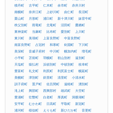
積丹町
古平町
仁木町
余市町
赤井川村
南幌町
奈井江町
上砂川町
由仁町
長沼町
栗山町
月形町
浦臼町
新十津川町
妹背牛町
秩父別町
雨竜町
北竜町
沼田町
鷹栖町
東神楽町
当麻町
比布町
愛別町
上川町
東川町
美瑛町
上富良野町
中富良野町
南富良野町
占冠村
和寒町
剣淵町
下川町
美深町
音威子府村
中川町
幌加内町
増毛町
小平町
苫前町
羽幌町
初山別村
遠別町
天塩町
猿払村
浜頓別町
中頓別町
枝幸町
豊富町
礼文町
利尻町
利尻富士町
幌延町
美幌町
津別町
斜里町
清里町
小清水町
訓子府町
置戸町
佐呂間町
遠軽町
湧別町
滝上町
興部町
西興部村
雄武町
大空町
豊浦町
壮瞥町
白老町
厚真町
洞爺湖町
安平町
むかわ町
日高町
平取町
新冠町
浦河町
様似町
えりも町
新ひだか町
音更町