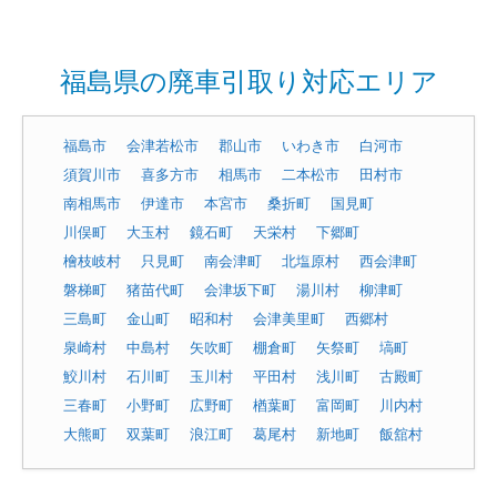
福島県の廃車引取り対応エリア
福島市
会津若松市
郡山市
いわき市
白河市
須賀川市
喜多方市
相馬市
二本松市
田村市
南相馬市
伊達市
本宮市
桑折町
国見町
川俣町
大玉村
鏡石町
天栄村
下郷町
檜枝岐村
只見町
南会津町
北塩原村
西会津町
磐梯町
猪苗代町
会津坂下町
湯川村
柳津町
三島町
金山町
昭和村
会津美里町
西郷村
泉崎村
中島村
矢吹町
棚倉町
矢祭町
塙町
鮫川村
石川町
玉川村
平田村
浅川町
古殿町
三春町
小野町
広野町
楢葉町
富岡町
川内村
大熊町
双葉町
浪江町
葛尾村
新地町
飯舘村