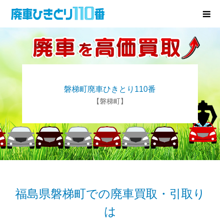
廃車･事故車の買取
プレゼントキャンペーン
磐梯町廃車ひきとり110番
無料査定
【磐梯町】
お役立ち情報
お知らせ
会社概要
福島県磐梯町での廃車買取・引取り
は
お問い合わせ