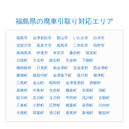
福島県の廃車引取り対応エリア
福島市
会津若松市
郡山市
いわき市
白河市
須賀川市
喜多方市
相馬市
二本松市
田村市
南相馬市
伊達市
本宮市
桑折町
国見町
川俣町
大玉村
鏡石町
天栄村
下郷町
檜枝岐村
只見町
南会津町
北塩原村
西会津町
磐梯町
猪苗代町
会津坂下町
湯川村
柳津町
三島町
金山町
昭和村
会津美里町
西郷村
泉崎村
中島村
矢吹町
棚倉町
矢祭町
塙町
鮫川村
石川町
玉川村
平田村
浅川町
古殿町
三春町
小野町
広野町
楢葉町
富岡町
川内村
大熊町
双葉町
浪江町
葛尾村
新地町
飯舘村