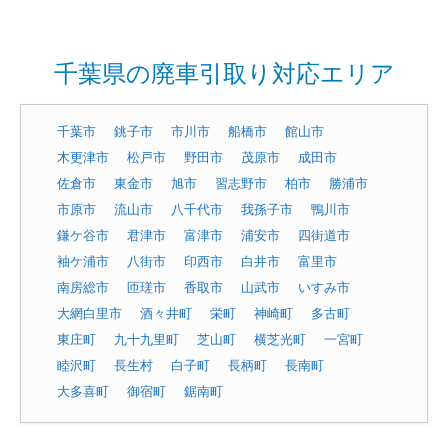
千葉県の廃車引取り対応エリア
千葉市
銚子市
市川市
船橋市
館山市
木更津市
松戸市
野田市
茂原市
成田市
佐倉市
東金市
旭市
習志野市
柏市
勝浦市
市原市
流山市
八千代市
我孫子市
鴨川市
鎌ケ谷市
君津市
富津市
浦安市
四街道市
袖ケ浦市
八街市
印西市
白井市
富里市
南房総市
匝瑳市
香取市
山武市
いすみ市
大網白里市
酒々井町
栄町
神崎町
多古町
東庄町
九十九里町
芝山町
横芝光町
一宮町
睦沢町
長生村
白子町
長柄町
長南町
大多喜町
御宿町
鋸南町