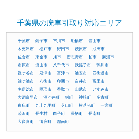
千葉県の廃車引取り対応エリア
千葉市
銚子市
市川市
船橋市
館山市
木更津市
松戸市
野田市
茂原市
成田市
佐倉市
東金市
旭市
習志野市
柏市
勝浦市
市原市
流山市
八千代市
我孫子市
鴨川市
鎌ケ谷市
君津市
富津市
浦安市
四街道市
袖ケ浦市
八街市
印西市
白井市
富里市
南房総市
匝瑳市
香取市
山武市
いすみ市
大網白里市
酒々井町
栄町
神崎町
多古町
東庄町
九十九里町
芝山町
横芝光町
一宮町
睦沢町
長生村
白子町
長柄町
長南町
大多喜町
御宿町
鋸南町