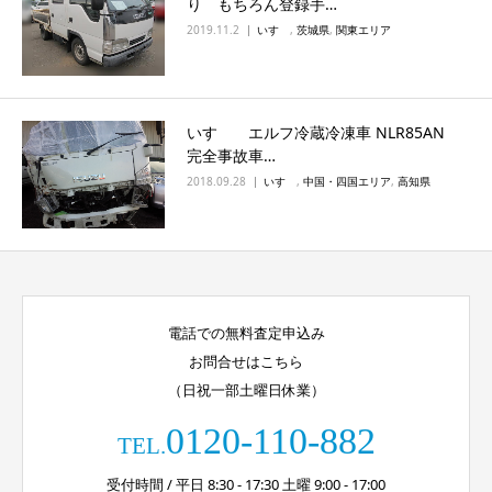
り もちろん登録手…
2019.11.2
いすゞ
,
茨城県
,
関東エリア
いすゞ エルフ冷蔵冷凍車 NLR85AN
完全事故車…
2018.09.28
いすゞ
,
中国・四国エリア
,
高知県
電話での無料査定申込み
お問合せはこちら
（日祝一部土曜日休業）
0120-110-882
TEL.
受付時間 / 平日 8:30 - 17:30 土曜 9:00 - 17:00