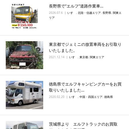
長野県で”エルフ”道路作業車…
2026.07.6
いすゞ
,
北陸・信越エリア
,
長野県
,
関東エ
リア
東京都でジェミニの放置車両をお引取り
いたしました。
2021.12.14
いすゞ
,
東京都
,
関東エリア
徳島県でエルフキャンピングカーをお買
取りいたしました…
2020.02.20
いすゞ
,
中国・四国エリア
,
徳島県
茨城県より エルフトラックのお買取