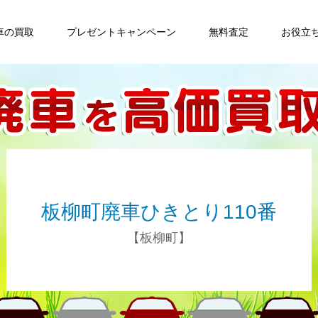
車の買取
プレゼントキャンペーン
無料査定
お役立
板柳町廃車ひきとり110番
【板柳町】