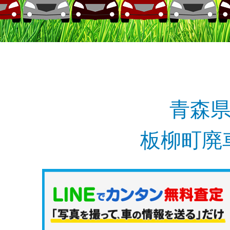
青森
板柳町廃