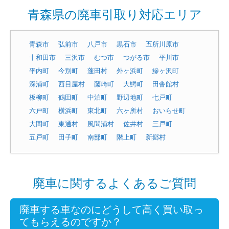
青森県の廃車引取り対応エリア
青森市
弘前市
八戸市
黒石市
五所川原市
十和田市
三沢市
むつ市
つがる市
平川市
平内町
今別町
蓬田村
外ヶ浜町
鰺ヶ沢町
深浦町
西目屋村
藤崎町
大鰐町
田舎館村
板柳町
鶴田町
中泊町
野辺地町
七戸町
六戸町
横浜町
東北町
六ヶ所村
おいらせ町
大間町
東通村
風間浦村
佐井村
三戸町
五戸町
田子町
南部町
階上町
新郷村
廃車に関するよくあるご質問
廃車する車なのにどうして高く買い取っ
てもらえるのですか？