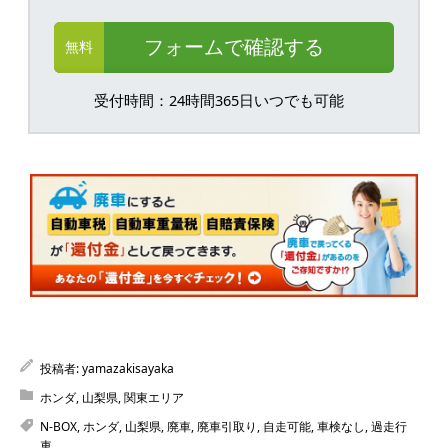
フォームで確認する
無料
受付時間：24時間365日いつでも可能
投稿者:
yamazakisayaka
ホンダ
,
山梨県
,
関東エリア
N-BOX
,
ホンダ
,
山梨県
,
廃車
,
廃車引取り
,
自走可能
,
車検なし
,
過走行
車