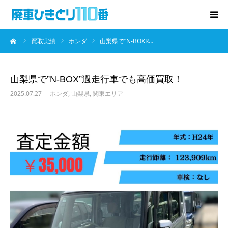
ーム
買取実績
ホンダ
山梨県で”N-BOXR…
廃車･事故車の買取
プレゼントキャンペーン
山梨県で”N-BOX”過走行車でも高価買取！
2025.07.27
ホンダ
,
山梨県
,
関東エリア
無料査定
お役立ち情報
お知らせ
会社概要
お問い合わせ