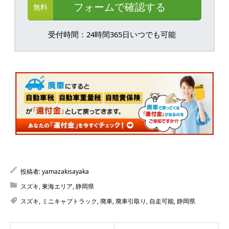
フォームで確認する
無料
受付時間：24時間365日いつでも可能
投稿者:
yamazakisayaka
スズキ
,
東海エリア
,
静岡県
スズキ
,
ミニキャブトラック
,
廃車
,
廃車引取り
,
自走可能
,
静岡県