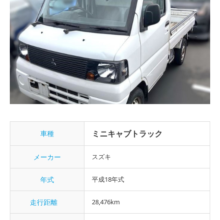
ミニキャブトラック
車種
メーカー
スズキ
年式
平成18年式
走行距離
28,476km