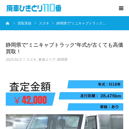
ーム
買取実績
スズキ
静岡県で”ミニキャブトラック…
廃車･事故車の買取
プレゼントキャンペーン
静岡県で”ミニキャブトラック”年式が古くても高価
買取！
無料査定
2025.02.3
スズキ
,
東海エリア
,
静岡県
お役立ち情報
お知らせ
会社概要
お問い合わせ