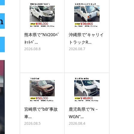
熊本県で”NV200ﾊﾞ
沖縄県で”キャリイ
ﾈｯﾄﾊﾞ…
トラックR…
2026.08.8
2026.08.7
宮崎県で”bB”事故
鹿児島県で”N－
車…
WGN”…
2026.08.5
2026.08.4