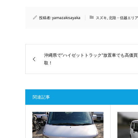
投稿者:
yamazakisayaka
スズキ
,
北陸・信越エリ
沖縄県で”ハイゼットトラック”放置車でも高価買
取！
関連記事