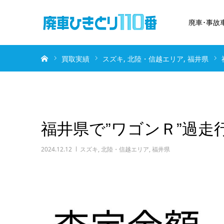
廃車･事故
ホーム
買取実績
スズキ
北陸・信越エリア
福井県
福井県で”ワゴンＲ”過走
2024.12.12
スズキ
,
北陸・信越エリア
,
福井県