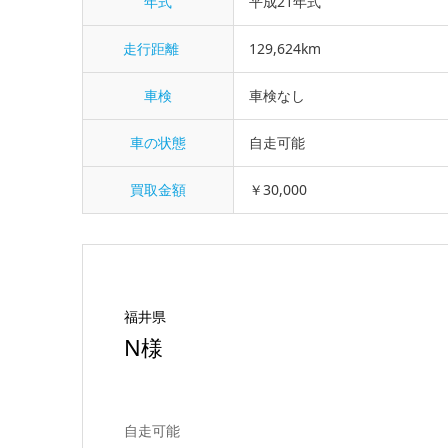
年式
平成21年式
走行距離
129,624km
車検
車検なし
車の状態
自走可能
買取金額
￥30,000
福井県
N様
自走可能