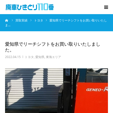
ーム
買取実績
トヨタ
愛知県でリーチシフトをお買い取りいたし
廃車･事故車の買取
ま…
プレゼントキャンペーン
愛知県でリーチシフトをお買い取りいたしまし
た。
無料査定
2022.04.15
トヨタ
,
愛知県
,
東海エリア
お役立ち情報
お知らせ
会社概要
お問い合わせ