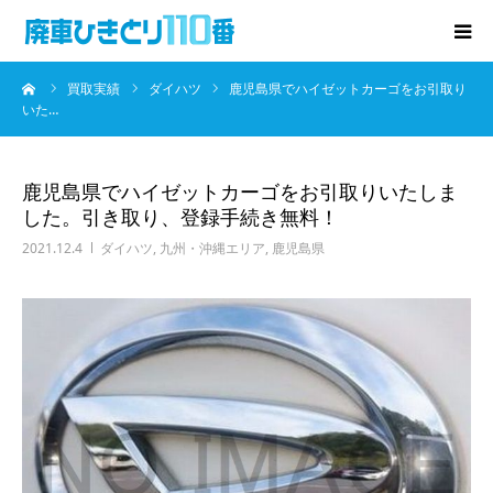
ーム
買取実績
ダイハツ
鹿児島県でハイゼットカーゴをお引取り
廃車･事故車の買取
いた…
プレゼントキャンペーン
鹿児島県でハイゼットカーゴをお引取りいたしま
した。引き取り、登録手続き無料！
無料査定
2021.12.4
ダイハツ
,
九州・沖縄エリア
,
鹿児島県
お役立ち情報
お知らせ
会社概要
お問い合わせ