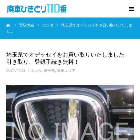
ーム
買取実績
ホンダ
埼玉県でオデッセイをお買い取りいたしま
廃車･事故車の買取
し…
プレゼントキャンペーン
埼玉県でオデッセイをお買い取りいたしました。
引き取り、登録手続き無料！
無料査定
2021.11.28
ホンダ
,
埼玉県
,
関東エリア
お役立ち情報
お知らせ
会社概要
お問い合わせ