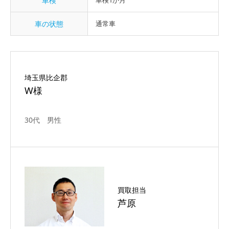
車検
車検1か月
車の状態
通常車
埼玉県比企郡
W様
30代 男性
買取担当
芦原