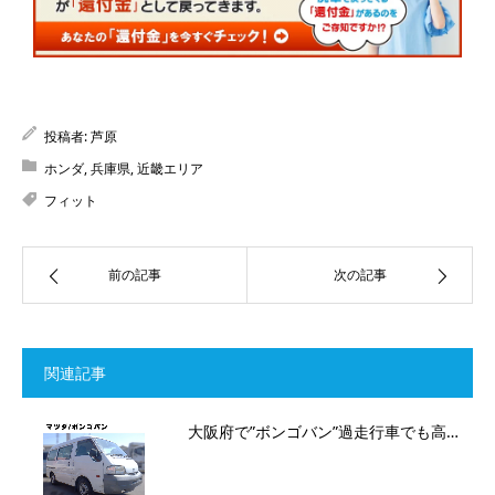
投稿者:
芦原
ホンダ
,
兵庫県
,
近畿エリア
フィット
前の記事
次の記事
関連記事
大阪府で”ボンゴバン”過走行車でも高…