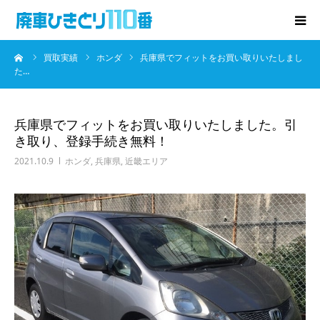
ーム
買取実績
ホンダ
兵庫県でフィットをお買い取りいたしまし
廃車･事故車の買取
た…
プレゼントキャンペーン
兵庫県でフィットをお買い取りいたしました。引
き取り、登録手続き無料！
無料査定
2021.10.9
ホンダ
,
兵庫県
,
近畿エリア
お役立ち情報
お知らせ
会社概要
お問い合わせ