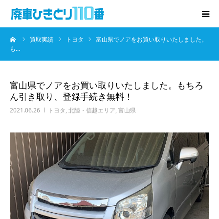
ーム
買取実績
トヨタ
富山県でノアをお買い取りいたしました。
廃車･事故車の買取
も…
プレゼントキャンペーン
富山県でノアをお買い取りいたしました。もちろ
ん引き取り、登録手続き無料！
無料査定
2021.06.26
トヨタ
,
北陸・信越エリア
,
富山県
お役立ち情報
お知らせ
会社概要
お問い合わせ