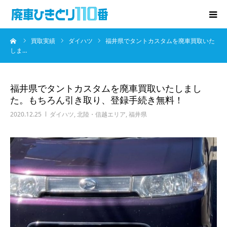
ーム
買取実績
ダイハツ
福井県でタントカスタムを廃車買取いた
廃車･事故車の買取
しま…
プレゼントキャンペーン
福井県でタントカスタムを廃車買取いたしまし
た。もちろん引き取り、登録手続き無料！
無料査定
2020.12.25
ダイハツ
,
北陸・信越エリア
,
福井県
お役立ち情報
お知らせ
会社概要
お問い合わせ