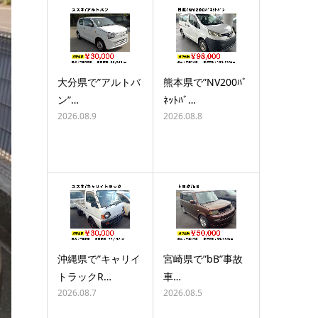
大分県で”アルトバ
熊本県で”NV200ﾊﾞ
ン”…
ﾈｯﾄﾊﾞ…
2026.08.9
2026.08.8
沖縄県で”キャリイ
宮崎県で”bB”事故
トラックR…
車…
2026.08.7
2026.08.5