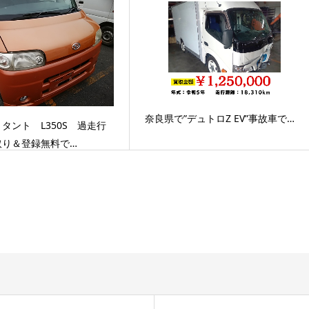
奈良県で”デュトロZ EV”事故車で…
タント L350S 過走行
取り＆登録無料で…