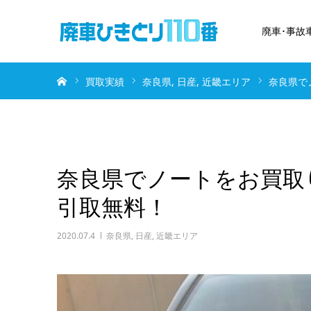
廃車･事故
ホーム
買取実績
奈良県
日産
近畿エリア
奈良県で
奈良県でノートをお買取
引取無料！
2020.07.4
奈良県
,
日産
,
近畿エリア