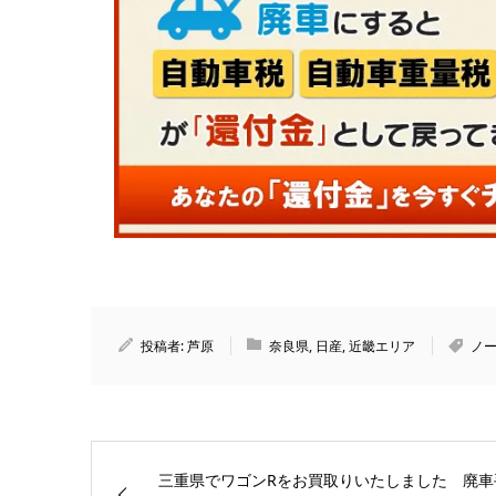
投稿者:
芦原
奈良県
,
日産
,
近畿エリア
ノ
三重県でワゴンRをお買取りいたしました 廃車