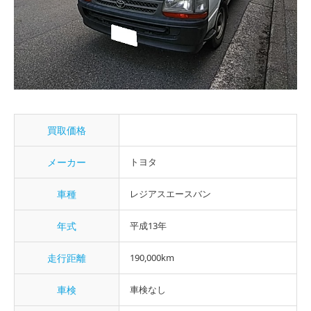
買取価格
メーカー
トヨタ
車種
レジアスエースバン
年式
平成13年
走行距離
190,000km
車検
車検なし