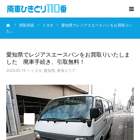
ーム
買取実績
トヨタ
愛知県でレジアスエースバンをお買取りい
廃車･事故車の買取
た…
プレゼントキャンペーン
愛知県でレジアスエースバンをお買取りいたしま
した 廃車手続き、引取無料！
無料査定
2020.05.19
トヨタ
,
愛知県
,
東海エリア
お役立ち情報
お知らせ
会社概要
お問い合わせ