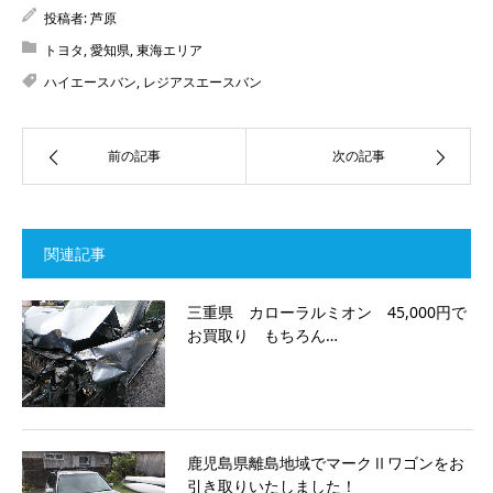
投稿者:
芦原
トヨタ
,
愛知県
,
東海エリア
ハイエースバン
,
レジアスエースバン
前の記事
次の記事
関連記事
三重県 カローラルミオン 45,000円で
お買取り もちろん…
鹿児島県離島地域でマークⅡワゴンをお
引き取りいたしました！