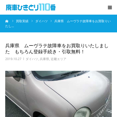
ーム
買取実績
ダイハツ
兵庫県 ムーヴラテ故障車をお買取りい
廃車･事故車の買取
たし…
プレゼントキャンペーン
兵庫県 ムーヴラテ故障車をお買取りいたしまし
た もちろん登録手続き・引取無料！
無料査定
2019.10.27
ダイハツ
,
兵庫県
,
近畿エリア
お役立ち情報
お知らせ
会社概要
お問い合わせ