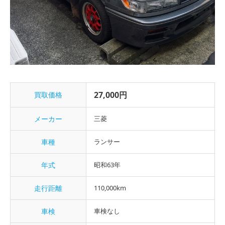
27,000円
買取価格
メーカー
三菱
車種
ランサー
年式
昭和63年
走行距離
110,000km
車検
車検なし