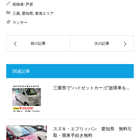
投稿者:
芦原
三菱
,
愛知県
,
東海エリア
ランサー
前の記事
次の記事
関連記事
三重県で”ハイゼットカーゴ”故障車を…
スズキ・エブリィバン 愛知県 無料引
取・廃車手続き無料