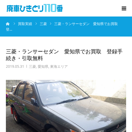
ーム
買取実績
三菱
三菱・ランサーセダン 愛知県でお買取
廃車･事故車の買取
登…
プレゼントキャンペーン
三菱・ランサーセダン 愛知県でお買取 登録手
続き・引取無料
無料査定
2019.05.31
三菱
,
愛知県
,
東海エリア
お役立ち情報
お知らせ
会社概要
お問い合わせ