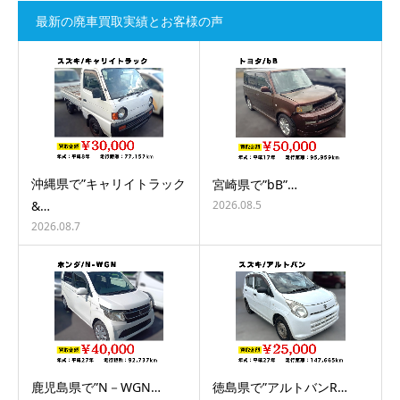
最新の廃車買取実績とお客様の声
沖縄県で”キャリイトラック
宮崎県で”bB”…
2026.08.5
&…
2026.08.7
鹿児島県で”N－WGN…
徳島県で”アルトバンR…