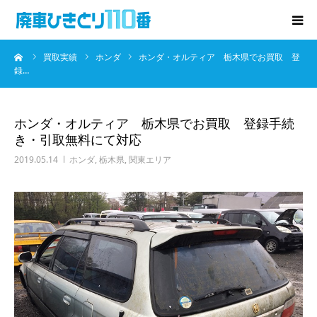
ーム
買取実績
ホンダ
ホンダ・オルティア 栃木県でお買取 登
廃車･事故車の買取
録…
プレゼントキャンペーン
ホンダ・オルティア 栃木県でお買取 登録手続
き・引取無料にて対応
無料査定
2019.05.14
ホンダ
,
栃木県
,
関東エリア
お役立ち情報
お知らせ
会社概要
お問い合わせ