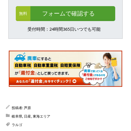
フォームで確認する
無料
受付時間：24時間365日いつでも可能
投稿者:
芦原
岐阜県
,
日産
,
東海エリア
ラルゴ