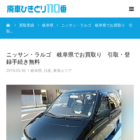
ーム
買取実績
岐阜県
ニッサン・ラルゴ 岐阜県でお買取り 引
廃車･事故車の買取
取…
プレゼントキャンペーン
ニッサン・ラルゴ 岐阜県でお買取り 引取・登
録手続き無料
無料査定
2019.03.30
岐阜県
,
日産
,
東海エリア
お役立ち情報
お知らせ
会社概要
お問い合わせ