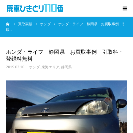
ーム
買取実績
ホンダ
ホンダ・ライフ 静岡県 お買取事例 引
廃車･事故車の買取
取…
プレゼントキャンペーン
ホンダ・ライフ 静岡県 お買取事例 引取料・
登録料無料
無料査定
2019.02.10
ホンダ
,
東海エリア
,
静岡県
お役立ち情報
お知らせ
会社概要
お問い合わせ