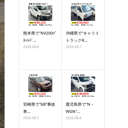
熊本県で”NV200ﾊﾞ
沖縄県で”キャリイ
ﾈｯﾄﾊﾞ…
トラックR…
2026.08.8
2026.08.7
宮崎県で”bB”事故
鹿児島県で”N－
車…
WGN”…
2026.08.5
2026.08.4