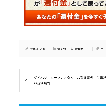
投稿者:
芦原
愛知県
,
日産
,
東海エリア
マ
ダイハツ・ムーブカスタム お買取事例 引取
登録料無料