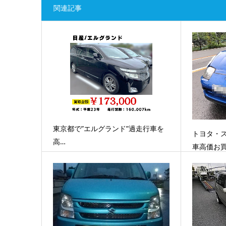
関連記事
東京都で”エルグランド”過走行車を
トヨタ・ス
高…
車高価お