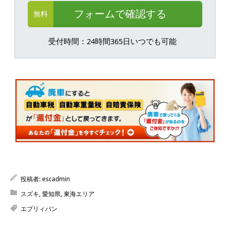
フォームで確認する
無料
受付時間：24時間365日いつでも可能
投稿者:
escadmin
スズキ
,
愛知県
,
東海エリア
エブリィバン