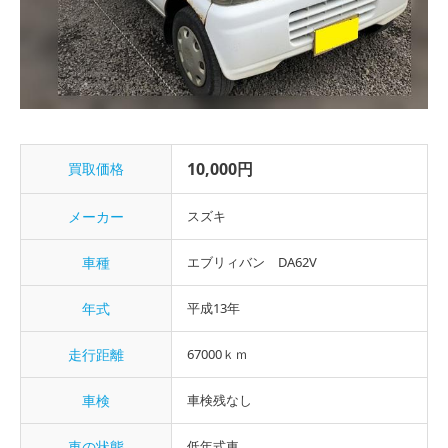
10,000円
買取価格
メーカー
スズキ
車種
エブリィバン DA62V
年式
平成13年
走行距離
67000ｋｍ
車検
車検残なし
車の状態
低年式車