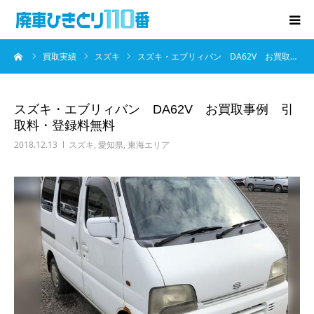
ーム
買取実績
スズキ
スズキ・エブリィバン DA62V お買取…
廃車･事故車の買取
プレゼントキャンペーン
スズキ・エブリィバン DA62V お買取事例 引
取料・登録料無料
無料査定
2018.12.13
スズキ
,
愛知県
,
東海エリア
お役立ち情報
お知らせ
会社概要
お問い合わせ