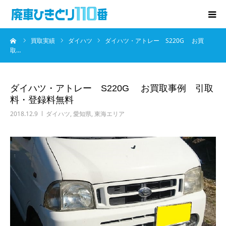
ーム
買取実績
ダイハツ
ダイハツ・アトレー S220G お買
廃車･事故車の買取
取…
プレゼントキャンペーン
ダイハツ・アトレー S220G お買取事例 引取
料・登録料無料
無料査定
2018.12.9
ダイハツ
,
愛知県
,
東海エリア
お役立ち情報
お知らせ
会社概要
お問い合わせ